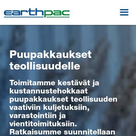
Skip to main content
Op
Puupakkaukset
teollisuudelle
Toimitamme kestävät ja
kustannustehokkaat
puupakkaukset teollisuuden
vaativiin kuljetuksiin,
varastointiin ja
vientitoimituksiin.
Ratkaisumme suunnitellaan