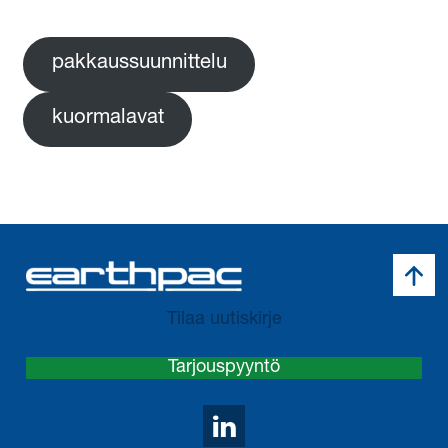
pakkaussuunnittelu
kuormalavat
Takai
Tilaa uutiskirje
Tarjouspyyntö
Avaa LinkedIn sivumm