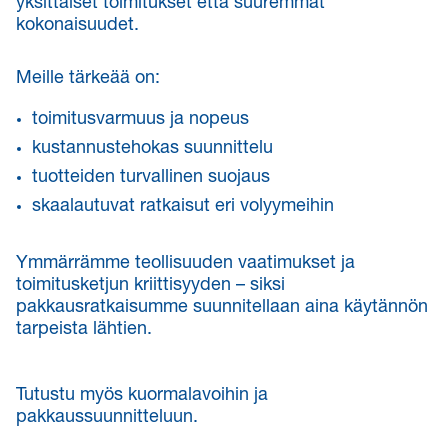
yksittäiset toimitukset että suuremmat
kokonaisuudet.
Meille tärkeää on:
toimitusvarmuus ja nopeus
kustannustehokas suunnittelu
tuotteiden turvallinen suojaus
skaalautuvat ratkaisut eri volyymeihin
Ymmärrämme teollisuuden vaatimukset ja
toimitusketjun kriittisyyden – siksi
pakkausratkaisumme suunnitellaan aina käytännön
tarpeista lähtien.
Tutustu myös kuormalavoihin ja
pakkaussuunnitteluun.