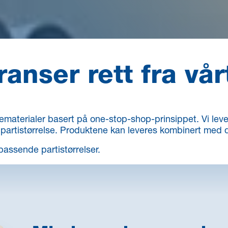
anser rett fra vår
materialer basert på one-stop-shop-prinsippet. Vi levere
partistørrelse. Produktene kan leveres kombinert med di
 passende partistørrelser.