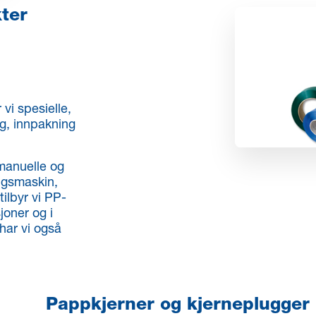
ter
r vi spesielle,
ng, innpakning
manuelle og
ngsmaskin,
ilbyr vi PP-
joner og i
 har vi også
Pappkjerner og kjerneplugger