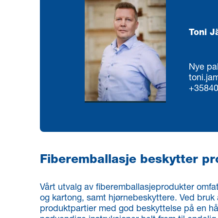
Toni 
Nye pal
toni.j
+3584
Fiberemballasje beskytter pr
Vårt utvalg av fiberemballasjeprodukter omfa
og kartong, samt hjørnebeskyttere. Ved bruk 
produktpartier med god beskyttelse på en hån