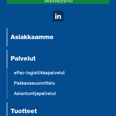
Tarjouspyyntö
Avaa LinkedIn sivumm
Asiakkaamme
Palvelut
ePac-logistiikkapalvelut
Pakkaussuunnittelu
Asiantuntijapalvelut
Tuotteet