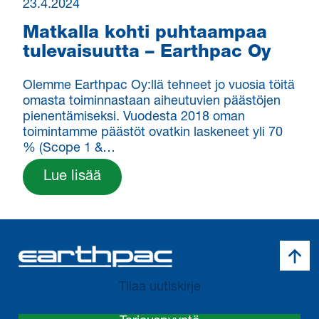
23.4.2024
Matkalla kohti puhtaampaa
tulevaisuutta – Earthpac Oy
Olemme Earthpac Oy:llä tehneet jo vuosia töitä
omasta toiminnastaan aiheutuvien päästöjen
pienentämiseksi. Vuodesta 2018 oman
toimintamme päästöt ovatkin laskeneet yli 70
% (Scope 1 &…
Lue lisää
Takai
Tilaa uutiskirje