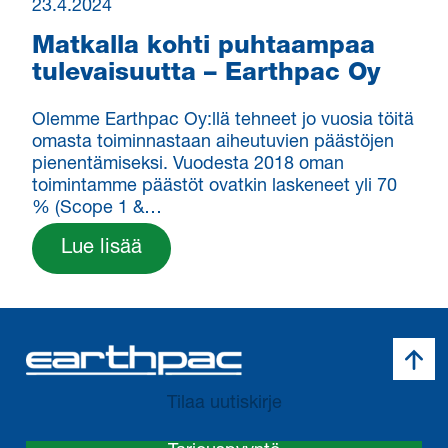
23.4.2024
Matkalla kohti puhtaampaa
tulevaisuutta – Earthpac Oy
Olemme Earthpac Oy:llä tehneet jo vuosia töitä
omasta toiminnastaan aiheutuvien päästöjen
pienentämiseksi. Vuodesta 2018 oman
toimintamme päästöt ovatkin laskeneet yli 70
% (Scope 1 &…
Lue lisää
Takai
Tilaa uutiskirje