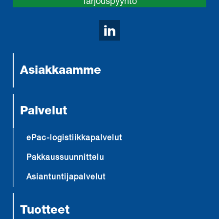
Tarjouspyyntö
Avaa LinkedIn sivumm
Asiakkaamme
Palvelut
ePac-logistiikkapalvelut
Pakkaussuunnittelu
Asiantuntijapalvelut
Tuotteet