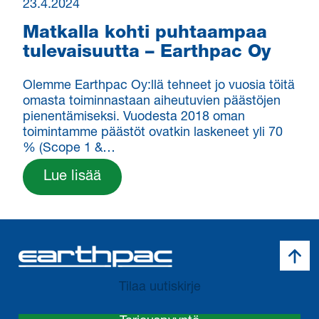
23.4.2024
Matkalla kohti puhtaampaa
tulevaisuutta – Earthpac Oy
Olemme Earthpac Oy:llä tehneet jo vuosia töitä
omasta toiminnastaan aiheutuvien päästöjen
pienentämiseksi. Vuodesta 2018 oman
toimintamme päästöt ovatkin laskeneet yli 70
% (Scope 1 &…
Lue lisää
Takai
Tilaa uutiskirje