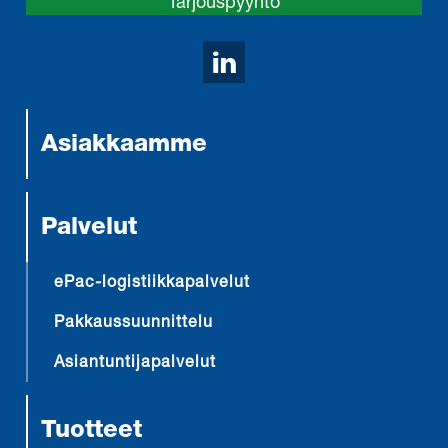
Tarjouspyyntö
Avaa LinkedIn sivumm
Asiakkaamme
Palvelut
ePac-logistiikkapalvelut
Pakkaussuunnittelu
Asiantuntijapalvelut
Tuotteet