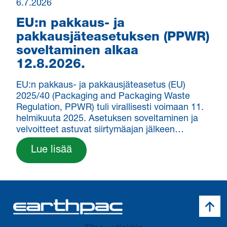
6.7.2026
EU:n pakkaus- ja
pakkausjäteasetuksen (PPWR)
soveltaminen alkaa
12.8.2026.
EU:n pakkaus- ja pakkausjäteasetus (EU)
2025/40 (Packaging and Packaging Waste
Regulation, PPWR) tuli virallisesti voimaan 11.
helmikuuta 2025. Asetuksen soveltaminen ja
velvoitteet astuvat siirtymäajan jälkeen…
Lue lisää
Takai