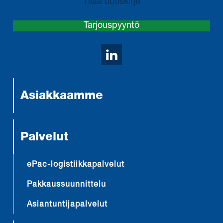
Tilaa uutiskirje
Tarjouspyyntö
Avaa LinkedIn sivumm
Asiakkaamme
Palvelut
ePac-logistiikkapalvelut
Pakkaussuunnittelu
Asiantuntijapalvelut