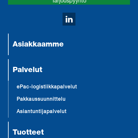
Tarjouspyyntö
Avaa LinkedIn sivumm
Asiakkaamme
Palvelut
ePac-logistiikkapalvelut
Pakkaussuunnittelu
Asiantuntijapalvelut
Tuotteet