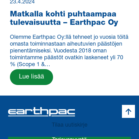
23.4.2024
Matkalla kohti puhtaampaa
tulevaisuutta – Earthpac Oy
Olemme Earthpac Oy:llä tehneet jo vuosia töitä
omasta toiminnastaan aiheutuvien päästöjen
pienentämiseksi. Vuodesta 2018 oman
toimintamme päästöt ovatkin laskeneet yli 70
% (Scope 1 &…
Lue lisää
Takai
Tilaa uutiskirje